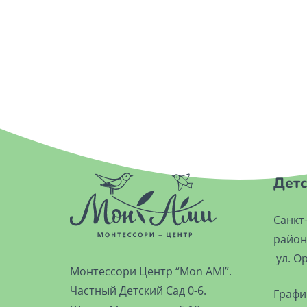
Детс
Санкт
район
ул. Ор
Монтессори Центр “Mon AMI”.
Частный Детский Сад 0-6.
Графи